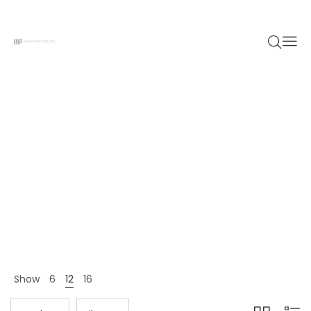
Dress
Home 12
Shop Page
Dress
>
>
Show
6
12
16