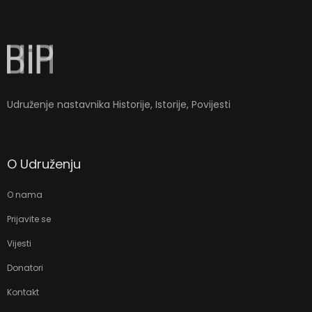
la-
ioweb.com
Udruženje nastavnika Historije, Istorije, Povijesti
O Udruženju
O nama
Prijavite se
Vijesti
Donatori
Kontakt