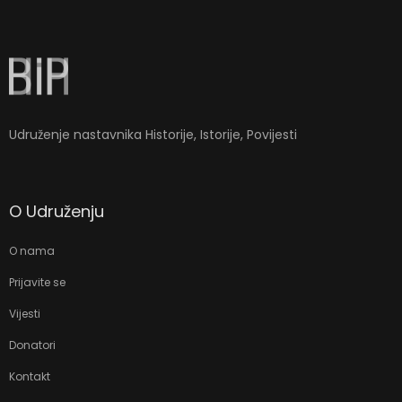
la-
ioweb.com
Udruženje nastavnika Historije, Istorije, Povijesti
O Udruženju
O nama
Prijavite se
Vijesti
Donatori
Kontakt