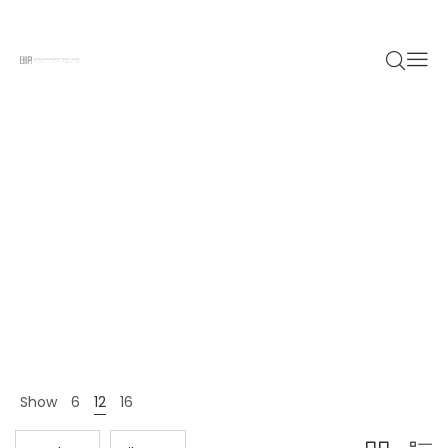
Woman
Home 12
Shop Page
Woman
>
>
Show
6
12
16