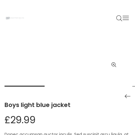
Boys light blue jacket
Boys light blue jacket
£
29.99
Donec accumsan auctor iaculis. Sed suscipit arcu ligula, at