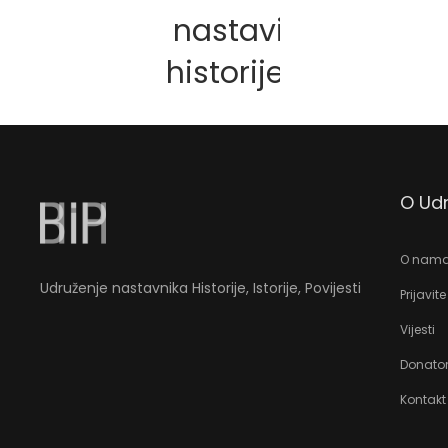
nastavi
historije
O Udr
O nam
Udruženje nastavnika Historije, Istorije, Povijesti
Prijavite
Vijesti
Donator
Kontakt