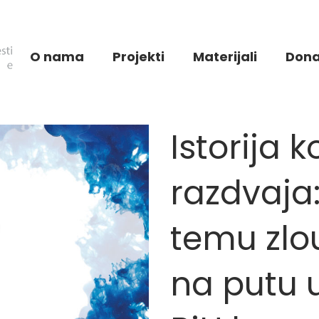
O nama
Projekti
Materijali
Dona
Istorija k
razdvaja:
temu zlou
na putu u