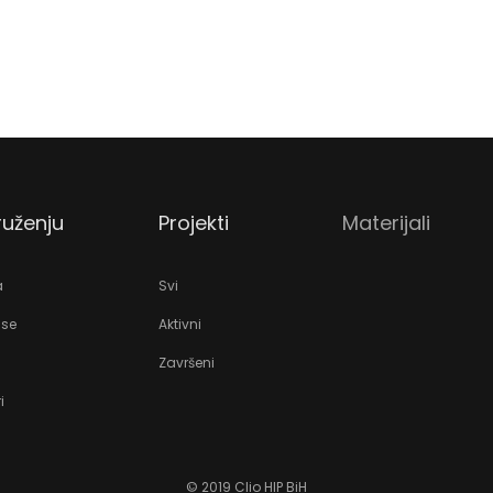
uženju
Projekti
Materijali
a
Svi
 se
Aktivni
Završeni
i
© 2019 Clio HIP BiH