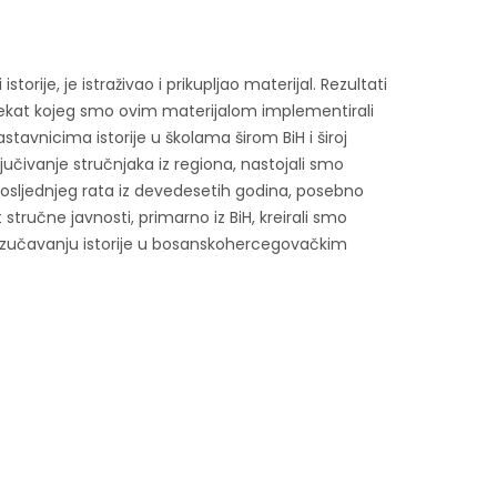
torije, je istraživao i prikupljao materijal. Rezultati
rojekat kojeg smo ovim materijalom implementirali
astavnicima istorije u školama širom BiH i široj
jučivanje stručnjaka iz regiona, nastojali smo
osljednjeg rata iz devedesetih godina, posebno
stručne javnosti, primarno iz BiH, kreirali smo
u izučavanju istorije u bosanskohercegovačkim