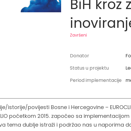
BiH kroz 
inoviranj
Završeni
Donator
Fo
Status u projektu
Le
Period implementacije
ma
ije/istorije/povijesti Bosne i Hercegovine – EUROCL
CLIO početkom 2015. započeo sa implementacijom p
a tema dublje istraži i podržao nas u naporima d