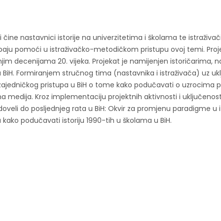
ine nastavnici istorije na univerzitetima i školama te istraživači is
 trebaju pomoći u istraživačko-metodičkom pristupu ovoj temi. P
dnjim decenijama 20. vijeka. Projekat je namijenjen istoričarima, n
 BiH. Formiranjem stručnog tima (nastavnika i istraživača) uz ukl
 zajedničkog pristupa u BiH o tome kako podučavati o uzrocima p
a medija. Kroz implementaciju projektnih aktivnosti i uključenost 
u doveli do posljednjeg rata u BiH: Okvir za promjenu paradigme 
ako podučavati istoriju 1990-tih u školama u BiH.