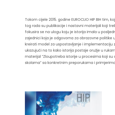
Tokom cijele 2015. godine EUROCLIO HIP BIH tim, koji č
tog rada su publikacije i nastavni materijali koji
fokusira se na ulogu koju je istorija imala u poslje
zajednici koja je odgovorna za obrazovne politike u
kreirati model za uspostavljanje i implementaciju
ukazujući na to kako istorija postaje oružje u rukam
materijal ”Zloupotreba istorije u procesima koji s
skolama” sa konkretnim preporukama i primjerima k