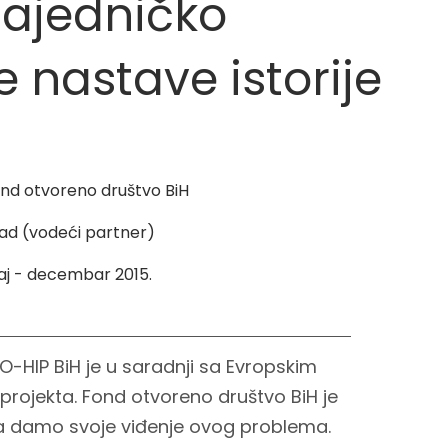
zajedničko
e nastave istorije
nd otvoreno društvo BiH
ad (vodeći partner)
j - decembar 2015.
IO-HIP BiH je u saradnji sa Evropskim
rojekta. Fond otvoreno društvo BiH je
a damo svoje viđenje ovog problema.