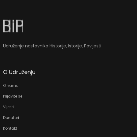
la-
ioweb.com
Udruženje nastavnika Historije, Istorije, Povijesti
O Udruženju
O nama
Prijavite se
Vijesti
Donatori
Kontakt