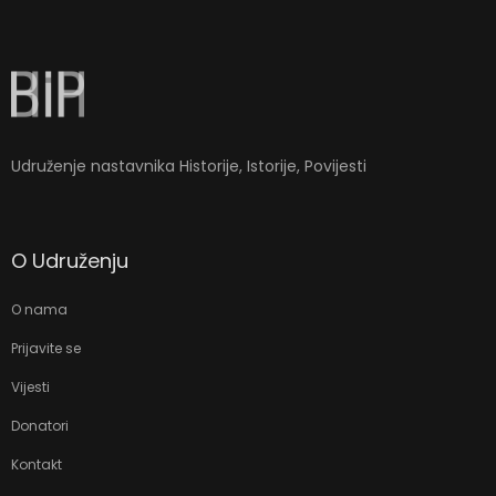
la-
ioweb.com
Udruženje nastavnika Historije, Istorije, Povijesti
O Udruženju
O nama
Prijavite se
Vijesti
Donatori
Kontakt