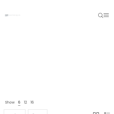
Furniture
Home 12
Shop Page
Furniture
>
>
Show
6
12
16