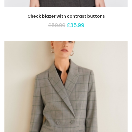
Check blazer with contrast buttons
£
59.99
£
35.99