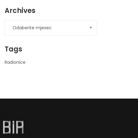
Archives
Tags
Radionice
nner
la-
ioweb.com