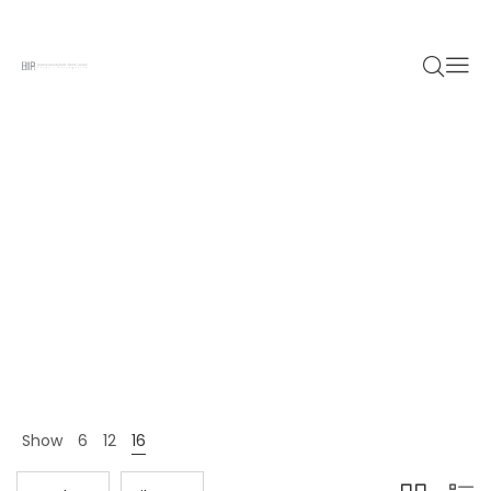
Clothing
Home 12
Shop Page
Clothing
>
>
Show
6
12
16