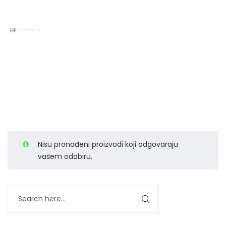
Shop Page
Home 12
Shop Page
>
Nisu pronađeni proizvodi koji odgovaraju
vašem odabiru.