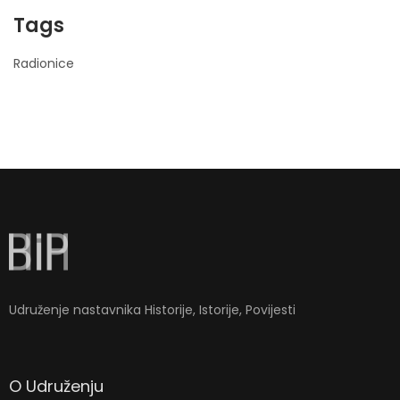
Tags
Radionice
nner
la-
ioweb.com
Udruženje nastavnika Historije, Istorije, Povijesti
O Udruženju