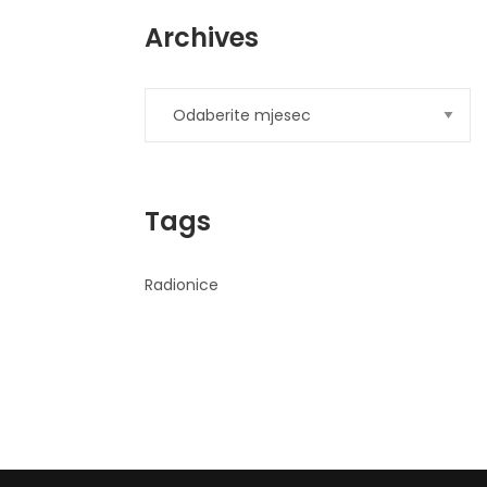
Archives
Tags
Radionice
Ad
Banner
info@la-
studioweb.com