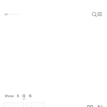
Fashion
Home 12
Shop Page
Fashion
>
>
Show
6
12
16