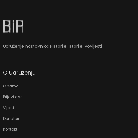
la-
ioweb.com
Udruženje nastavnika Historije, Istorije, Povijesti
O Udruženju
O nama
Prijavite se
Vijesti
Donatori
Kontakt